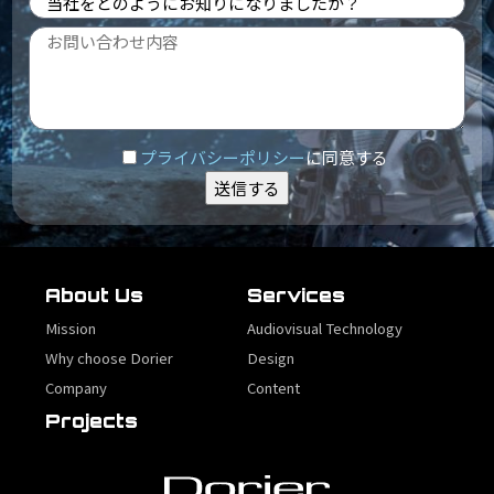
プライバシーポリシー
に同意する
About Us
Services
Mission
Audiovisual Technology
Why choose Dorier
Design
Company
Content
Projects