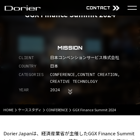
CONTACT
GGX Finance Summit 2024
About Us
Services
Mission
Audiovisual Technology
MISSION
Why choose Dorier
Design
Company
Content
CLIENT
日本コンベンションサービス株式会社
Projects
COUNTRY
日本
CATEGORIES
CONFERENCE
CONTENT CREATION
CREATIVE TECHNOLOGY
YEAR
2024
JP
EN
HOME
ケーススタディ
CONFERENCE
GGX Finance Summit 2024
Dorier Japanは、経済産業省が主催したGGX Finance Summit
サイトマップ