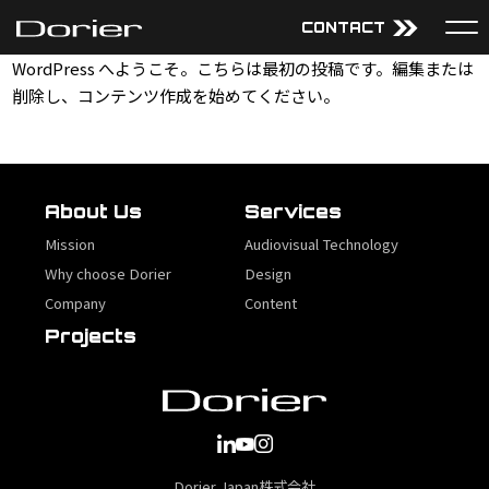
CONTACT
WordPress へようこそ。こちらは最初の投稿です。編集または
削除し、コンテンツ作成を始めてください。
About Us
Services
Mission
Audiovisual Technology
Why choose Dorier
Design
Company
Content
About Us
Services
Projects
Mission
Audiovisual Technology
Why choose Dorier
Design
Company
Content
JP
EN
Projects
サイトマップ
Dorier Japan株式会社